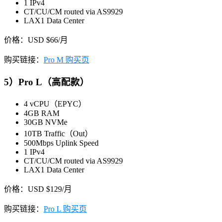
1 IPv4
CT/CU/CM routed via AS9929
LAX1 Data Center
价格：USD $66/月
购买链接：
Pro M 购买页
5）Pro L（高配款）
4 vCPU（EPYC）
4GB RAM
30GB NVMe
10TB Traffic（Out）
500Mbps Uplink Speed
1 IPv4
CT/CU/CM routed via AS9929
LAX1 Data Center
价格：USD $129/月
购买链接：
Pro L 购买页