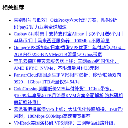
相关推荐
告别封号与低效！OkkProxy六大代理方案，限时9折
码‘pay2’助力业务全球加速
Casbay 8月特惠｜支持支付宝Alipay｜买6个月送6个月｜
44马币/月｜马来西亚服务器｜100Mbps不限流量
OrangeVPS新加坡/日本/香港VPS优惠：年付4折$23.04，
2GB内存/25GB NVMe/2TB流量@1Gbps带宽
宝乐云德国莱茵云服务器上线：三网9929回国优化，
AMD EPYC+NVMe，不限流量月付33元起
PanstarCloud德国原生IP VPS限时65折：移动/联通双向
9929，1Gbps+1TB流量仅$4.54/月
ColoCrossing美国低价VPS年付补货：1Gbps带宽，
$10.99/年享受40TB月流量KVM方案全面解析 洛杉矶机
房新鲜补货！
云途香港将军澳VPS上线：大陆优化线路加持，19.8元/
月起，180Mbps-500Mbps高速带宽推荐
VMRack美国洛杉矶 VPS测评：三网精品线路升级，