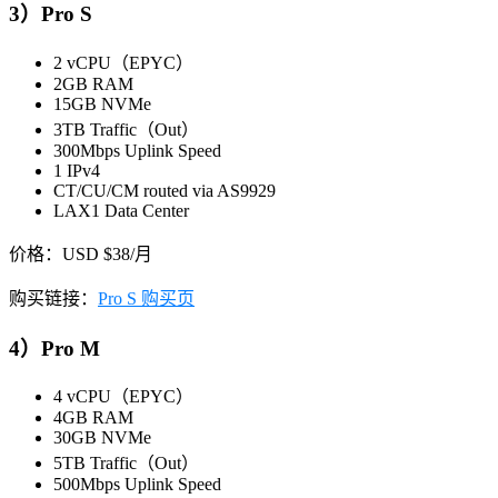
3）Pro S
2 vCPU（EPYC）
2GB RAM
15GB NVMe
3TB Traffic（Out）
300Mbps Uplink Speed
1 IPv4
CT/CU/CM routed via AS9929
LAX1 Data Center
价格：USD $38/月
购买链接：
Pro S 购买页
4）Pro M
4 vCPU（EPYC）
4GB RAM
30GB NVMe
5TB Traffic（Out）
500Mbps Uplink Speed