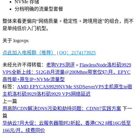
NVMe 存储
分档明确的流量型套餐
整体来看更偏向“网络质量 + 稳定性 + 跨境用途”的组合，而不
是单纯低价入门机型。
关于 logovps
点此加入电报群（推荐）
|
QQ：2174173925
未经允许不得转载：
老狗VPS测评
»
FlawlessNode洛杉矶9929
VPS全新上线：512GB月流量@200Mbps带宽仅$7/月，EPYC
高性能+原生IP+NVMe流量型
标签：
AMD EPYC
AS9929
NVMe SSD
Server
VPS
主机
原生ip
宿
主机
洛杉矶9929
洛杉矶9929 VPS
网络延迟
上一篇
用高防CDN解决DNS污染和劫持问题：CDN07实践方案
下一
篇
华纳云7月大促：云服务器限时2折起，香港CN2 8核16G低至
166元/月，续费同价