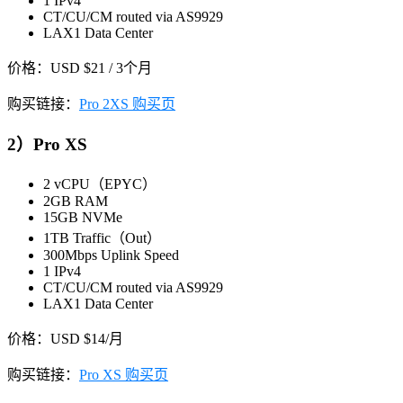
1 IPv4
CT/CU/CM routed via AS9929
LAX1 Data Center
价格：USD $21 / 3个月
购买链接：
Pro 2XS 购买页
2）Pro XS
2 vCPU（EPYC）
2GB RAM
15GB NVMe
1TB Traffic（Out）
300Mbps Uplink Speed
1 IPv4
CT/CU/CM routed via AS9929
LAX1 Data Center
价格：USD $14/月
购买链接：
Pro XS 购买页