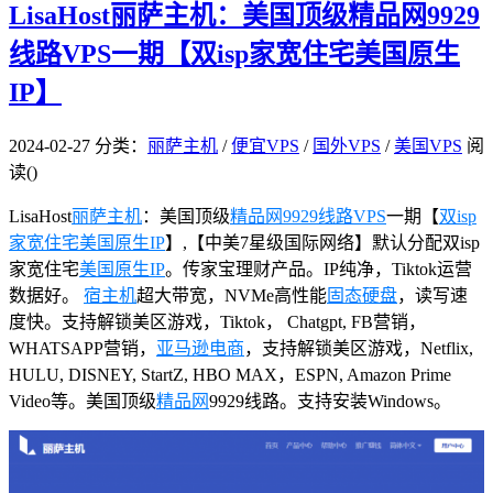
LisaHost丽萨主机：美国顶级精品网9929
线路VPS一期【双isp家宽住宅美国原生
IP】
2024-02-27
分类：
丽萨主机
/
便宜VPS
/
国外VPS
/
美国VPS
阅
读(
)
LisaHost
丽萨主机
：美国顶级
精品网9929线路VPS
一期【
双isp
家宽住宅美国原生IP
】,【中美7星级国际网络】默认分配双isp
家宽住宅
美国原生IP
。传家宝理财产品。IP纯净，Tiktok运营
数据好。
宿主机
超大带宽，NVMe高性能
固态硬盘
，读写速
度快。支持解锁美区游戏，Tiktok， Chatgpt, FB营销，
WHATSAPP营销，
亚马逊
电商
，支持解锁美区游戏，Netflix,
HULU, DISNEY, StartZ, HBO MAX，ESPN, Amazon Prime
Video等。美国顶级
精品网
9929线路。支持安装Windows。