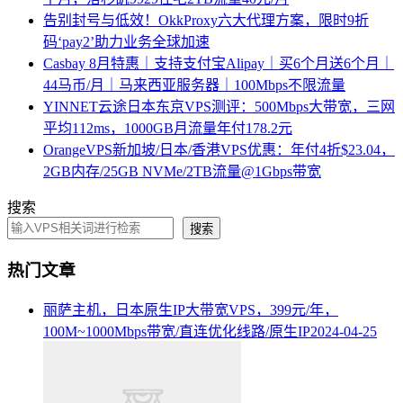
告别封号与低效！OkkProxy六大代理方案，限时9折
码‘pay2’助力业务全球加速
Casbay 8月特惠｜支持支付宝Alipay｜买6个月送6个月｜
44马币/月｜马来西亚服务器｜100Mbps不限流量
YINNET云途日本东京VPS测评：500Mbps大带宽，三网
平均112ms，1000GB月流量年付178.2元
OrangeVPS新加坡/日本/香港VPS优惠：年付4折$23.04，
2GB内存/25GB NVMe/2TB流量@1Gbps带宽
搜索
搜索
热门文章
丽萨主机，日本原生IP大带宽VPS，399元/年，
100M~1000Mbps带宽/直连优化线路/原生IP
2024-04-25