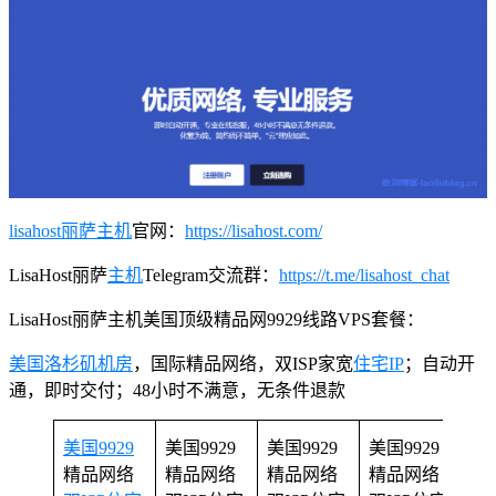
lisahost丽萨主机
官网：
https://lisahost.com/
LisaHost丽萨
主机
Telegram交流群：
https://t.me/lisahost_chat
LisaHost丽萨主机美国顶级精品网9929线路VPS套餐：
美国洛杉矶机房
，国际精品网络，双ISP家宽
住宅IP
；自动开
通，即时交付；48小时不满意，无条件退款
美国
美国9929
美国9929
美国9929
美国9929
精
精品网络
精品网络
精品网络
精品网络