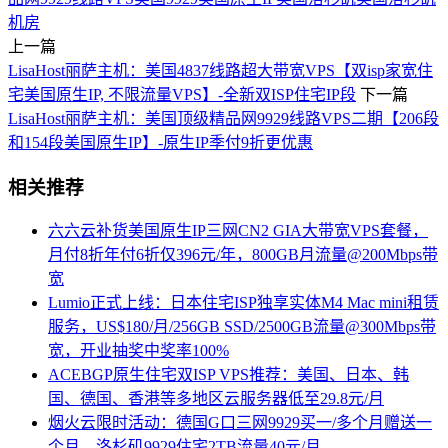
机房
上一篇
LisaHost丽萨主机：美国4837线路超大带宽VPS【双isp家宽住
宅美国原生IP, 不限流量VPS】-全新双ISP住宅IP段
下一篇
LisaHost丽萨主机：美国顶级精品网9929线路VPS二期【206段
和154段美国原生IP】-原生IP季付9折更优惠
相关推荐
六六云补货美国原生IP三网CN2 GIA大带宽VPS套餐，
月付8折年付6折仅396元/年，800GB月流量@200Mbps带
宽
Lumio正式上线：日本住宅ISP独享实体M4 Mac mini租赁
服务，US$180/月/256GB SSD/2500GB流量@300Mbps带
宽，开业抽奖中奖率100%
ACEBGP原生住宅双ISP VPS推荐：美国、日本、韩
国、德国、香港等多地区云服务器低至29.8元/月
烟火云限时活动：德国G口三网9929买一/多个月赠送一
个月，洛杉矶9929住宅2TB流量40元/月