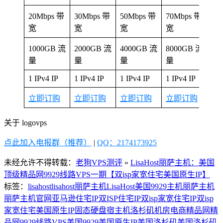
20Mbps 带
30Mbps 带
50Mbps 带
70Mbps 带
5M
宽
宽
宽
宽
宽
1000GB 流
2000GB 流
4000GB 流
8000GB 流
不
量
量
量
量
量
1 IPv4 IP
1 IPv4 IP
1 IPv4 IP
1 IPv4 IP
1 I
立即订购
立即订购
立即订购
立即订购
立
关于 logovps
点此加入电报群（推荐）
|
QQ：2174173925
未经允许不得转载：
老狗VPS测评
»
LisaHost丽萨主机：美国
顶级精品网9929线路VPS一期【双isp家宽住宅美国原生IP】
标签：
lisahost
lisahost丽萨主机
LisaHost美国9929
主机
丽萨主机
丽萨主机官网
亚马逊
住宅IP
双ISP住宅IP
双isp家宽住宅IP
双isp
家宽住宅美国原生IP
固态硬盘
宿主机
洛杉矶机房
电商
精品网
精
品网9929线路VPS
美国9929
美国原生IP
美国洛杉矶
美国洛杉矶