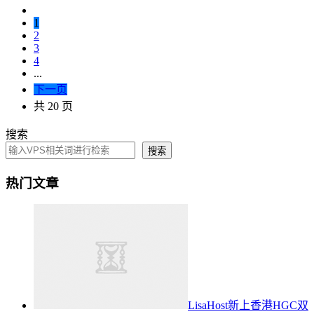
1
2
3
4
...
下一页
共 20 页
搜索
搜索
热门文章
LisaHost新上香港HGC双