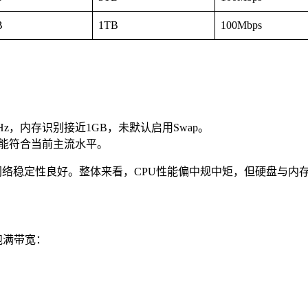
B
1TB
100Mbps
.30GHz，内存识别接近1GB，未默认启用Swap。
盘性能符合当前主流水平。
后网络稳定性良好。整体来看，CPU性能偏中规中矩，但硬盘与内
跑满带宽：