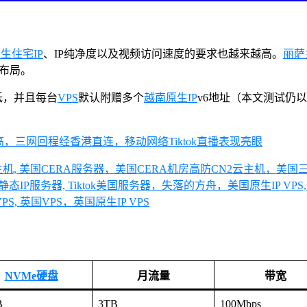
生住宅IP
、IP纯净度以及视频访问速度的要求也越来越高。
丽萨
布局。
低，并且每台
VPS
默认附赠多个
越南原生IP
v6地址（本文测试仍以
 VPS云主机, 美国CERA服务器，美国CERA机房高防CN2云主机，美国三
IP服务器, Tiktok美国服务器，失落的方舟，美国原生IP VPS, 外贸
VPS, 英国VPS，英国原生IP VPS
NVMe硬盘
月流量
带宽
B
3TB
100Mbps