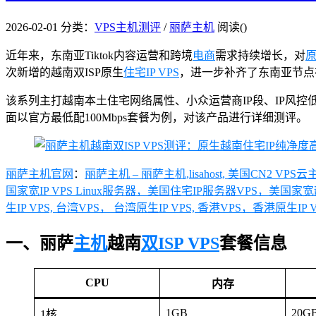
2026-02-01
分类：
VPS主机测评
/
丽萨主机
阅读(
)
近年来，东南亚Tiktok内容运营和跨境
电商
需求持续增长，对
原
次新增的越南双ISP原生
住宅IP VPS
，进一步补齐了东南亚节点
该系列主打越南本土住宅网络属性、小众运营商IP段、IP风控
面以官方最低配100Mbps套餐为例，对该产品进行详细测评。
丽萨主机官网
：
丽萨主机 – 丽萨主机,lisahost, 美国CN2
国家宽IP VPS Linux服务器，美国住宅IP服务器VPS，美国家宽静态
生IP VPS, 台湾VPS， 台湾原生IP VPS, 香港VPS，香港原生IP 
一、丽萨
主机
越南
双ISP VPS
套餐信息
CPU
内存
1GB
20G
1核