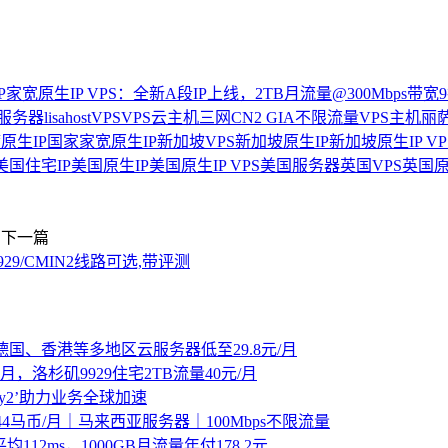
SP家宽原生IP VPS：全新A段IP上线，2TB月流量@300Mbps带宽9
ux服务器
lisahost
VPS
VPS云主机
三网CN2 GIA
不限流量VPS
主机
丽
原生IP
国家
家宽原生IP
新加坡VPS
新加坡原生IP
新加坡原生IP VP
美国住宅IP
美国原生IP
美国原生IP VPS
美国服务器
英国VPS
英国原
下一篇
9929/CMIN2线路可选,带评测
、德国、香港等多地区云服务器低至29.8元/月
，洛杉矶9929住宅2TB流量40元/月
ay2’助力业务全球加速
｜ 44马币/月｜马来西亚服务器｜100Mbps不限流量
112ms，1000GB月流量年付178.2元