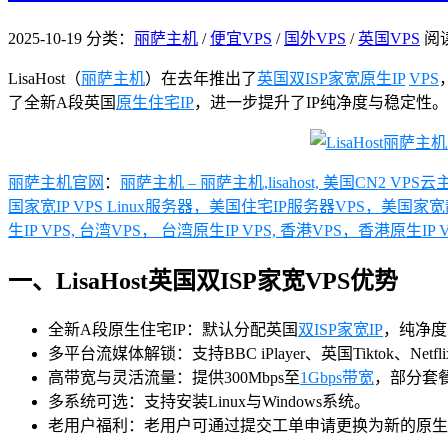
2025-10-19
分类：
丽萨主机
/
便宜VPS
/
国外VPS
/
英国VPS
阅
LisaHost（
丽萨主机
）在去年推出了
英国双ISP
家宽原生IP
VPS
了全新A段英国
原生住宅IP
，进一步提升了IP纯净度与稳定性
丽萨主机官网
：
丽萨主机 – 丽萨主机,lisahost, 美国CN2
国家宽IP VPS Linux服务器，美国住宅IP服务器VPS，美国家宽静态
生IP VPS, 台湾VPS， 台湾原生IP VPS, 香港VPS，香港原生IP 
一、LisaHost英国双ISP家宽VPS优势
全新A段原生住宅IP：默认分配英国
双ISP家宽IP
，纯净度
多平台流媒体解锁：支持BBC iPlayer、英国Tiktok、Netflix、
高带宽与灵活流量：提供300Mbps至
1Gbps带宽
，部分套
多系统可选：支持安装Linux与Windows系统。
老用户福利：老用户可通过提交工单申请更换为新的原生