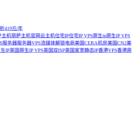
折419元/年
萨主机
丽萨主机官网
云主机
住宅IP
住宅IP VPS
原生ip
原生IP VPS
S
服务器
服务器VPS
流媒体解锁
电商
美国CERA机房
美国CN2
美
生IP
英国原生IP VPS
英国双ISP
英国家宽
静态IP
香港VPS
香港原