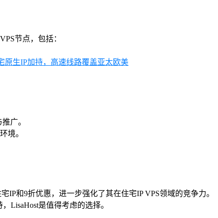
VPS节点，包括：
P/住宅原生IP加持，高速线路覆盖亚太欧美
作与推广。
环境。
。
A段住宅IP和9折优惠，进一步强化了其在住宅IP VPS领域的竞争力。
isaHost是值得考虑的选择。