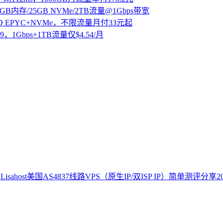
GB内存/25GB NVMe/2TB流量@1Gbps带宽
EPYC+NVMe，不限流量月付33元起
9，1Gbps+1TB流量仅$4.54/月
Lisahost美国AS4837线路VPS（原生IP/双ISP IP）简单测评分享
2