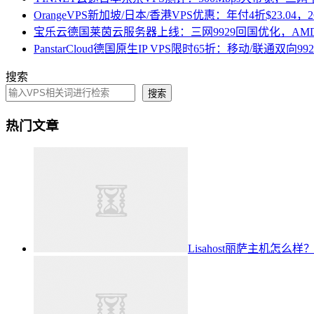
OrangeVPS新加坡/日本/香港VPS优惠：年付4折$23.04，2
宝乐云德国莱茵云服务器上线：三网9929回国优化，AMD 
PanstarCloud德国原生IP VPS限时65折：移动/联通双向992
搜索
搜索
热门文章
Lisahost丽萨主机怎么样？