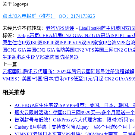
关于 logovps
点此加入电报群（推荐）
|
QQ：2174173925
未经允许不得转载：
老狗VPS测评
»
LisaHost丽萨主机英国双I
标签：
1Gbps带宽
CERA机房
CN2 GIA
CN2 GIA高防
ISP IP
Lin
原生住宅IP
双ISP
双ISP IP
双ISP IP VPS
双ISP家宽IP
台湾VPS
台湾
国CN2 GIA
美国CN2 GIA高防
美国CN2 VPS
美国三网CN2 GIA
生IP
香港原生IP VPS
高防
高防服务器
上一篇
云枢国际-腾讯云代理商：2025年腾讯云国际账号注册流程详解
VMISS：美国/韩国/日本/香港VPS低至11元/月起,CN2 GIA/AS
相关推荐
ACEBGP原生住宅双ISP VPS推荐：美国、日本、韩国
烟火云限时活动：德国G口三网9929买一/多个月赠送一个月
告别封号与低效！OkkProxy六大代理方案，限时9折码‘p
Casbay 8月特惠｜支持支付宝Alipay｜买6个月送6个月
YINNET云途日本东京VPS测评：500Mbps大带宽，三网平均