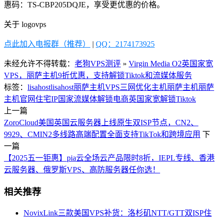
惠码：TS-CBP205DQJE，享受更优惠的价格。
关于 logovps
点此加入电报群（推荐）
|
QQ：2174173925
未经允许不得转载：
老狗VPS测评
»
Virgin Media O2英国家宽
VPS，丽萨主机9折优惠，支持解锁Tiktok和流媒体服务
标签：
lisahost
lisahost丽萨主机
VPS
三网优化
主机
丽萨主机
丽萨
主机官网
住宅IP
国家
流媒体解锁
电商
英国家宽
解锁Tiktok
上一篇
ZoroCloud美国英国云服务器上线原生双ISP节点，CN2、
9929、CMIN2多线路高端配置全面支持TikTok和跨境应用
下
一篇
【2025五一钜惠】pia云全场云产品限时8折，IEPL专线、香港
云服务器、俄罗斯VPS、高防服务器任你选！
相关推荐
NovixLink三款美国VPS补货：洛杉矶NTT/GTT双ISP住