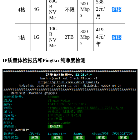
80G
538.
500
B
2元/
4G
Mbp
4核
不限
链接
NV
s
月
Me
10G
419.
300
B
4元/
1G
2TB
Mbp
1核
链接
NV
s
年
Me
IP质量体检报告和Ping0.cc纯净度检测