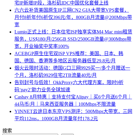
宅IP新增IP段，洛杉矶IDC中国优化套餐上线
六六云补货美国原生IP三网CN2 GIA大带宽VPS套餐，
月付8折年付6折仅396元/年，800GB月流量@200Mbps带
宽
Lumio正式上线：日本住宅ISP独享实体M4 Mac mini租赁
服务，US$180/月/256GB SSD/2500GB流量@300Mbps带
宽，开业抽奖中奖率100%
ACEBGP原生住宅双ISP VPS推荐：美国、日本、韩
国、德国、香港等多地区云服务器低至29.8元/月
烟火云限时活动：德国G口三网9929买一/多个月赠送一
个月，洛杉矶9929住宅2TB流量40元/月
告别封号与低效！OkkProxy六大代理方案，限时9折
码‘pay2’助力业务全球加速
Casbay 8月特惠｜支持支付宝Alipay｜买6个月送6个月｜
44马币/月｜马来西亚服务器｜100Mbps不限流量
YINNET云途日本东京VPS测评：500Mbps大带宽，三网
平均112ms，1000GB月流量年付178.2元
搜索