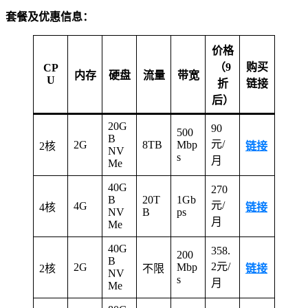
套餐及优惠信息：
价格
（9
购买
CP
内存
硬盘
流量
带宽
U
折
链接
后）
20G
90
500
B
元/
2G
8TB
Mbp
2核
链接
NV
s
月
Me
40G
270
B
20T
1Gb
元/
4G
4核
链接
NV
B
ps
月
Me
40G
358.
200
B
2元/
2G
Mbp
2核
不限
链接
NV
s
月
Me