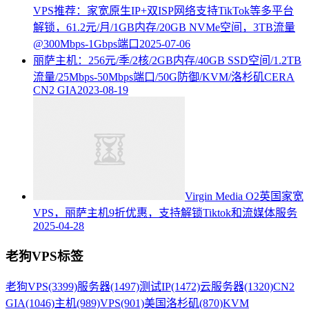
VPS推荐：家宽原生IP+双ISP网络支持TikTok等多平台
解锁，61.2元/月/1GB内存/20GB NVMe空间，3TB流量
@300Mbps-1Gbps端口
2025-07-06
丽萨主机：256元/季/2核/2GB内存/40GB SSD空间/1.2TB
流量/25Mbps-50Mbps端口/50G防御/KVM/洛杉矶CERA
CN2 GIA
2023-08-19
Virgin Media O2英国家宽
VPS，丽萨主机9折优惠，支持解锁Tiktok和流媒体服务
2025-04-28
老狗VPS标签
老狗VPS
(3399)
服务器
(1497)
测试IP
(1472)
云服务器
(1320)
CN2
GIA
(1046)
主机
(989)
VPS
(901)
美国洛杉矶
(870)
KVM