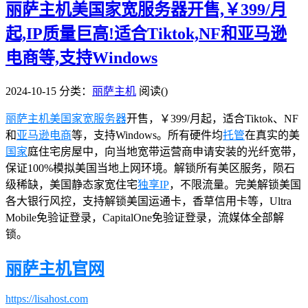
丽萨主机美国家宽服务器开售,￥399/月
起,IP质量巨高!适合Tiktok,NF和亚马逊
电商等,支持Windows
2024-10-15
分类：
丽萨主机
阅读(
)
丽萨主机
美国家宽服务器
开售，￥399/月起，适合Tiktok、NF
和
亚马逊
电商
等，支持Windows。所有硬件均
托管
在真实的美
国家
庭住宅房屋中，向当地宽带运营商申请安装的光纤宽带，
保证100%模拟美国当地上网环境。解锁所有美区服务，陨石
级稀缺，美国静态家宽住宅
独享IP
，不限流量。完美解锁美国
各大银行风控，支持解锁美国运通卡，香草信用卡等，Ultra
Mobile免验证登录，CapitalOne免验证登录，流媒体全部解
锁。
丽萨主机官网
https://lisahost.com