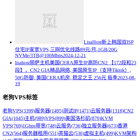
LisaHost新上韩国双ISP
住宅IP家宽VPS,三网优化线路89元/月-1GB/20G
NVMe/3TB@100Mbps
2024-12-21
lisahost丽萨主机美国CERA原生IP高防CN2 【172段和23
段】，CN2 GIA精品网络, 美国原生IP（支持Tiktok）,
50G防御, 美国CERA机房, 稳定之王 256元 每季
2023-08-
19
老狗VPS标签
老狗VPS
(3399)
服务器
(1495)
测试IP
(1471)
云服务器
(1318)
CN2
GIA
(1045)
主机
(989)
VPS
(899)
美国洛杉矶
(870)
KVM
VPS
(769)
1Gbps带宽
(748)
云服务
(736)
独立服务器
(673)
香港
CN2
(564)
服务器租用
(551)
茶猫云
(536)
虚拟主机
(499)
KVM架构