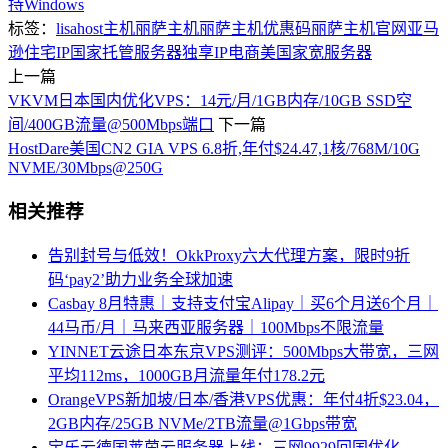
持Windows
标签：
lisahost
主机
丽萨主机
丽萨主机优惠码
丽萨主机官网
亚马
逊
住宅IP
国家
托管
服务器
独享IP
电商
美国家宽服务器
上一篇
VKVM日本国内优化VPS：14元/月/1GB内存/10GB SSD空
间/400GB流量@500Mbps端口
下一篇
HostDare美国CN2 GIA VPS 6.8折,年付$24.47,1核/768M/10G
NVME/30Mbps@250G
相关推荐
告别封号与低效！OkkProxy六大代理方案，限时9折
码‘pay2’助力业务全球加速
Casbay 8月特惠｜支持支付宝Alipay｜买6个月送6个月｜
44马币/月｜马来西亚服务器｜100Mbps不限流量
YINNET云途日本东京VPS测评：500Mbps大带宽，三网
平均112ms，1000GB月流量年付178.2元
OrangeVPS新加坡/日本/香港VPS优惠：年付4折$23.04，
2GB内存/25GB NVMe/2TB流量@1Gbps带宽
宝乐云德国莱茵云服务器上线：三网9929回国优化，