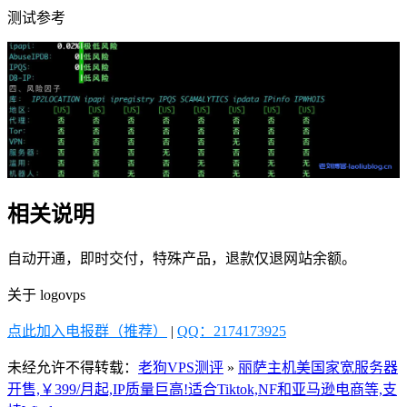
测试参考
相关说明
自动开通，即时交付，特殊产品，退款仅退网站余额。
关于 logovps
点此加入电报群（推荐）
|
QQ：2174173925
未经允许不得转载：
老狗VPS测评
»
丽萨主机美国家宽服务器
开售,￥399/月起,IP质量巨高!适合Tiktok,NF和亚马逊电商等,支