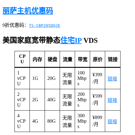
丽萨主机优惠码
9折优惠码：
TS-CBP205DQJE
美国家庭宽带静态
住宅IP
VDS
CP
内存
硬盘
流量
带宽
原价
链接
U
1
100
¥399
无限
vCP
1G
20G
Mbp
链接
/月
流量
U
s
2
200
¥599
无限
vCP
2G
40G
Mbp
链接
/月
流量
U
s
4
300
¥899
无限
vCP
4G
80G
Mbp
链接
/月
流量
U
s