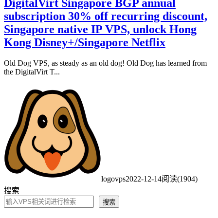
DigitalVirt Singapore BGP annual
subscription 30% off recurring discount,
Singapore native IP VPS, unlock Hong
Kong Disney+/Singapore Netflix
Old Dog VPS, as steady as an old dog! Old Dog has learned from
the DigitalVirt T...
logovps
2022-12-14
阅读(1904)
搜索
搜索