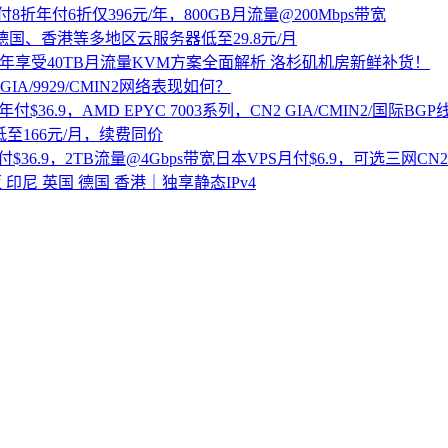
折年付6折仅396元/年，800GB月流量@200Mbps带宽
、德国、香港等多地区云服务器低至29.8元/月
10.99/年享受40TB月流量KVM方案全面解析 洛杉矶机房新鲜补货！
IA/9929/CMIN2网络表现如何？
$36.9，AMD EPYC 7003系列，CN2 GIA/CMIN2/国际BG
低至166元/月，续费同价
36.9，2TB流量@4Gbps带宽日本VPS月付$6.9，可选三网CN
 印尼 英国 德国 香港｜独享静态IPv4