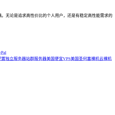
满。无论是追求高性价比的个人用户，还是有稳定高性能需求的
。
Pal
配置
独立服务器
站群服务器
美国便宜VPS
美国圣何塞
裸机云
裸机