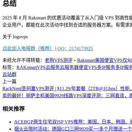
总结
2025 年 8 月 Raksmart 的优惠活动覆盖了从入门级 VPS 到
企业用户，都能在此次活动中找到合适的服务器方案。有需求
关于 logovps
点此加入电报群（推荐）
|
QQ：2174173925
未经允许不得转载：
老狗VPS测评
»
Raksmart美国便宜VPS仅
标签：
RAKsmart
VPS
云服务
云服务器
便宜VPS
多IP服务
多IP服
云站群
上一篇
RackNerd圣何塞VPS测评 | $11.29/年套餐（2TB@1Gbp
卖的最好！丽萨主机美国9929线路VPS深度评测：三网直连，
相关推荐
ACEBGP原生住宅双ISP VPS推荐：美国、日本、韩国
烟火云限时活动：德国G口三网9929买一/多个月赠送一个月