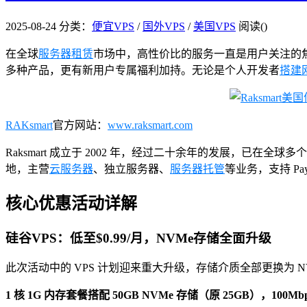
2025-08-24
分类：
便宜VPS
/
国外VPS
/
美国VPS
阅读(
)
在全球
服务器租赁
市场中，高性价比的服务一直是用户关注的焦点。
多种产品，更有新用户专属福利加持。无论是个人开发者
搭建
RAKsmart
官方网站：
www.raksmart.com
Raksmart 成立于 2002 年，经过二十余年的发展，已在
地，主营
云服务器
、独立服务器、
服务器托管
等业务，支持 P
核心优惠活动详解
硅谷VPS：低至$0.99/月，NVMe存储全面升级
此次活动中的 VPS 计划迎来重大升级，存储介质全部更换为
1 核 1G 内存套餐搭配 50GB NVMe 存储（原 25GB），100M