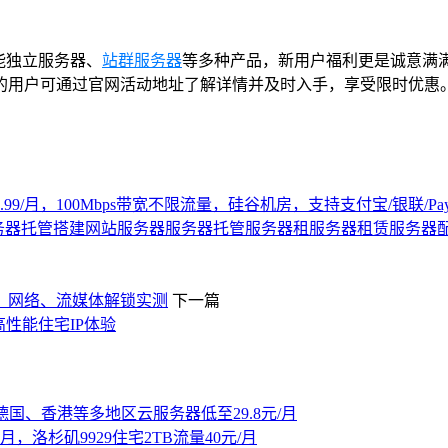
高性能独立服务器、
站群服务器
等多种产品，新用户福利更是诚意满
的用户可通过官网活动地址了解详情并及时入手，享受限时优惠
$0.99/月，100Mbps带宽不限流量，硅谷机房，支持支付宝/银联/Pay
务器
托管
搭建网站
服务器
服务器托管
服务器租
服务器租赁
服务器
s）性能、网络、流媒体解锁实测
下一篇
高性能住宅IP体验
、德国、香港等多地区云服务器低至29.8元/月
，洛杉矶9929住宅2TB流量40元/月