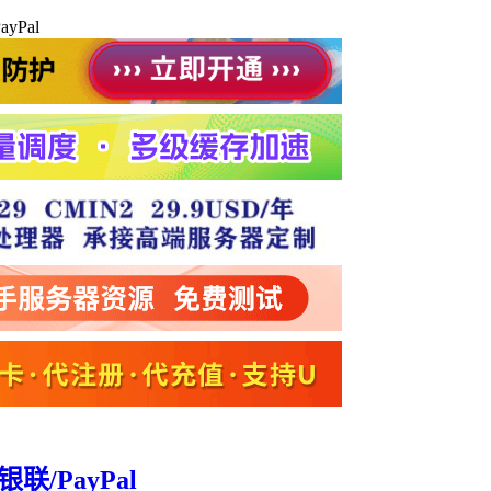
yPal
联/PayPal