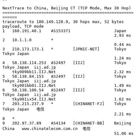
NextTrace to China, Beijing CT (TCP Mode, Max 30 Hop)

======================================================
======

traceroute to 180.149.128.9, 30 hops max, 52 bytes 
payload, TCP mode

1   160.191.40.1    AS153371                  Japan          

                                              2.93 ms

2   10.1.1.0        *                                   

                                              0.44 ms

3   210.173.173.1   *        [JPNIC-NET]      Tokyo 
Tokyo Japan        

                                              1.24 ms

4   58.138.114.253  AS2497   [IIJ]            Tokyo 
Tokyo Japan  iij.ad.jp 

    tky009bb11.IIJ.Net                        2.32 ms

5   58.138.84.153   AS2497   [IIJ]            Tokyo 
Tokyo Japan  iij.ad.jp 

    tky001bb01.IIJ.Net                        1.49 ms

6   58.138.100.54   AS2497   [IIJ]            Tokyo 
Tokyo Japan  iij.ad.jp 

    tky001ix54.IIJ.Net                        1.62 ms

7   203.215.237.9   *        [CHINANET-FJ]    Tokyo 
Tokyo Japan   电信   

                                              2.21 ms

8   *

9   202.97.37.89    AS4134   [CHINANET-BB]    Beijing 
China   www.chinatelecom.com.cn  电信

                                              51.06 ms
