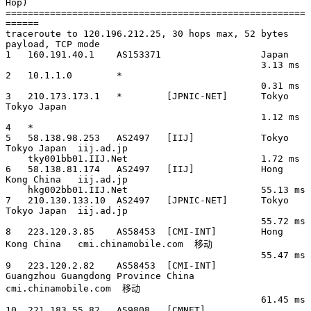
Hop)

======================================================
======

traceroute to 120.196.212.25, 30 hops max, 52 bytes 
payload, TCP mode

1   160.191.40.1    AS153371                  Japan          

                                              3.13 ms

2   10.1.1.0        *                                   

                                              0.31 ms

3   210.173.173.1   *        [JPNIC-NET]      Tokyo 
Tokyo Japan        

                                              1.12 ms

4   *

5   58.138.98.253   AS2497   [IIJ]            Tokyo 
Tokyo Japan  iij.ad.jp 

    tky001bb01.IIJ.Net                        1.72 ms

6   58.138.81.174   AS2497   [IIJ]            Hong 
Kong China   iij.ad.jp 

    hkg002bb01.IIJ.Net                        55.13 ms

7   210.130.133.10  AS2497   [JPNIC-NET]      Tokyo 
Tokyo Japan  iij.ad.jp 

                                              55.72 ms

8   223.120.3.85    AS58453  [CMI-INT]        Hong 
Kong China   cmi.chinamobile.com  移动

                                              55.47 ms

9   223.120.2.82    AS58453  [CMI-INT]        
Guangzhou Guangdong Province China  
cmi.chinamobile.com  移动

                                              61.45 ms

10  221.183.55.82   AS9808   [CMNET]          