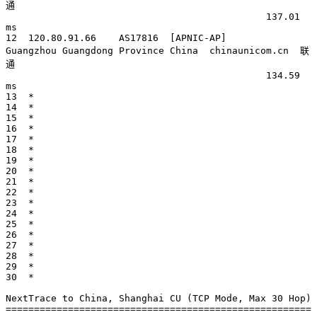
通

                                              137.01 
ms

12  120.80.91.66    AS17816  [APNIC-AP]       
Guangzhou Guangdong Province China  chinaunicom.cn  联
通

                                              134.59 
ms

13  *

14  *

15  *

16  *

17  *

18  *

19  *

20  *

21  *

22  *

23  *

24  *

25  *

26  *

27  *

28  *

29  *

30  *

NextTrace to China, Shanghai CU (TCP Mode, Max 30 Hop)

======================================================