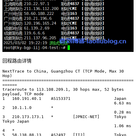
回程路由详情
NextTrace to China, Guangzhou CT (TCP Mode, Max 30 
Hop)

======================================================
======

traceroute to 113.108.209.1, 30 hops max, 52 bytes 
payload, TCP mode

1   160.191.40.1    AS153371                  Japan          

                                              6.63 ms

2   10.1.1.0        *                                   

                                              0.28 ms

3   210.173.173.1   *        [JPNIC-NET]      Tokyo 
Tokyo Japan        

                                              1.06 ms

4   *

5   58.138.88.13    AS2497   [IIJ]            Tokyo 