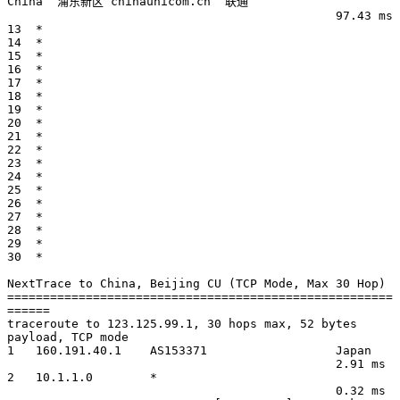
China  浦东新区 chinaunicom.cn  联通

                                              97.43 ms

13  *

14  *

15  *

16  *

17  *

18  *

19  *

20  *

21  *

22  *

23  *

24  *

25  *

26  *

27  *

28  *

29  *

30  *

NextTrace to China, Beijing CU (TCP Mode, Max 30 Hop)

======================================================
======

traceroute to 123.125.99.1, 30 hops max, 52 bytes 
payload, TCP mode

1   160.191.40.1    AS153371                  Japan          

                                              2.91 ms

2   10.1.1.0        *                                   

                                              0.32 ms
