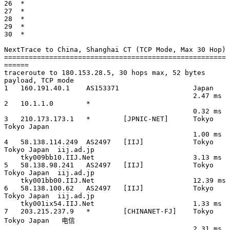
26  *

27  *

28  *

29  *

30  *

NextTrace to China, Shanghai CT (TCP Mode, Max 30 Hop)

======================================================
======

traceroute to 180.153.28.5, 30 hops max, 52 bytes 
payload, TCP mode

1   160.191.40.1    AS153371                  Japan          

                                              2.47 ms

2   10.1.1.0        *                                   

                                              0.32 ms

3   210.173.173.1   *        [JPNIC-NET]      Tokyo 
Tokyo Japan        

                                              1.00 ms

4   58.138.114.249  AS2497   [IIJ]            Tokyo 
Tokyo Japan  iij.ad.jp 

    tky009bb10.IIJ.Net                        3.13 ms

5   58.138.98.241   AS2497   [IIJ]            Tokyo 
Tokyo Japan  iij.ad.jp 

    tky001bb00.IIJ.Net                        12.39 ms

6   58.138.100.62   AS2497   [IIJ]            Tokyo 
Tokyo Japan  iij.ad.jp 

    tky001ix54.IIJ.Net                        1.33 ms

7   203.215.237.9   *        [CHINANET-FJ]    Tokyo 
Tokyo Japan   电信   

                                              2.31 ms
