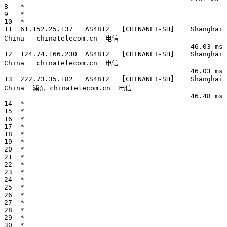
8   *

9   *

10  *

11  61.152.25.137   AS4812   [CHINANET-SH]    Shanghai 
China   chinatelecom.cn  电信

                                              46.03 ms

12  124.74.166.230  AS4812   [CHINANET-SH]    Shanghai 
China   chinatelecom.cn  电信

                                              46.03 ms

13  222.73.35.182   AS4812   [CHINANET-SH]    Shanghai 
China  浦东 chinatelecom.cn  电信

                                              46.48 ms

14  *

15  *

16  *

17  *

18  *

19  *

20  *

21  *

22  *

23  *

24  *

25  *

26  *

27  *

28  *

29  *

30  *
