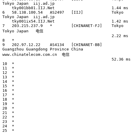
Tokyo Japan  iij.ad.jp 

    tky001bb01.IIJ.Net                        1.44 ms

6   58.138.100.54   AS2497   [IIJ]            Tokyo 
Tokyo Japan  iij.ad.jp 

    tky001ix54.IIJ.Net                        1.42 ms

7   203.215.237.9   *        [CHINANET-FJ]    Tokyo 
Tokyo Japan   电信   

                                              2.22 ms

8   *

9   202.97.12.22    AS4134   [CHINANET-BB]    
Guangzhou Guangdong Province China  
www.chinatelecom.com.cn  电信

                                              52.36 ms

10  *

11  *

12  *

13  *

14  *

15  *

16  *

17  *

18  *

19  *

20  *

21  *

22  *

23  *

24  *

25  *
