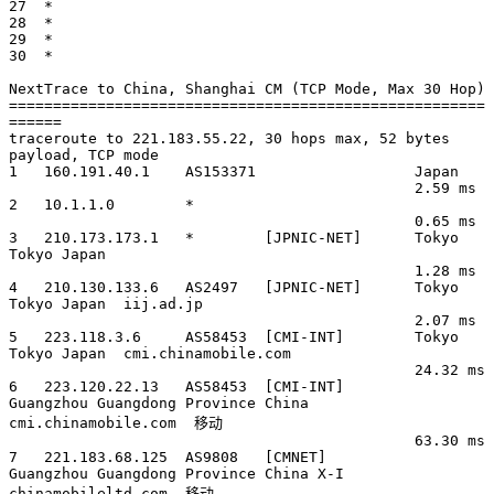
27  *

28  *

29  *

30  *

NextTrace to China, Shanghai CM (TCP Mode, Max 30 Hop)

======================================================
======

traceroute to 221.183.55.22, 30 hops max, 52 bytes 
payload, TCP mode

1   160.191.40.1    AS153371                  Japan          

                                              2.59 ms

2   10.1.1.0        *                                   

                                              0.65 ms

3   210.173.173.1   *        [JPNIC-NET]      Tokyo 
Tokyo Japan        

                                              1.28 ms

4   210.130.133.6   AS2497   [JPNIC-NET]      Tokyo 
Tokyo Japan  iij.ad.jp 

                                              2.07 ms

5   223.118.3.6     AS58453  [CMI-INT]        Tokyo 
Tokyo Japan  cmi.chinamobile.com 

                                              24.32 ms

6   223.120.22.13   AS58453  [CMI-INT]        
Guangzhou Guangdong Province China  
cmi.chinamobile.com  移动

                                              63.30 ms

7   221.183.68.125  AS9808   [CMNET]          
Guangzhou Guangdong Province China X-I 
chinamobileltd.com  移动
