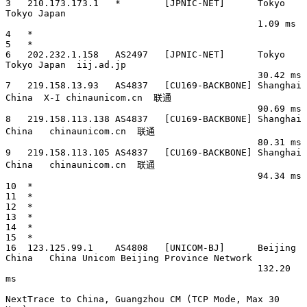
3   210.173.173.1   *        [JPNIC-NET]      Tokyo 
Tokyo Japan        

                                              1.09 ms

4   *

5   *

6   202.232.1.158   AS2497   [JPNIC-NET]      Tokyo 
Tokyo Japan  iij.ad.jp 

                                              30.42 ms

7   219.158.13.93   AS4837   [CU169-BACKBONE] Shanghai 
China  X-I chinaunicom.cn  联通

                                              90.69 ms

8   219.158.113.138 AS4837   [CU169-BACKBONE] Shanghai 
China   chinaunicom.cn  联通

                                              80.31 ms

9   219.158.113.105 AS4837   [CU169-BACKBONE] Shanghai 
China   chinaunicom.cn  联通

                                              94.34 ms

10  *

11  *

12  *

13  *

14  *

15  *

16  123.125.99.1    AS4808   [UNICOM-BJ]      Beijing 
China   China Unicom Beijing Province Network 

                                              132.20 
ms

NextTrace to China, Guangzhou CM (TCP Mode, Max 30 