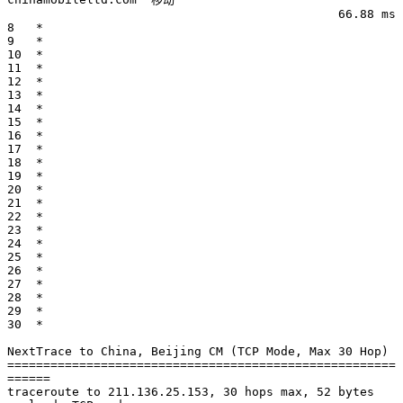
                                              66.88 ms

8   *

9   *

10  *

11  *

12  *

13  *

14  *

15  *

16  *

17  *

18  *

19  *

20  *

21  *

22  *

23  *

24  *

25  *

26  *

27  *

28  *

29  *

30  *

NextTrace to China, Beijing CM (TCP Mode, Max 30 Hop)

======================================================
======

traceroute to 211.136.25.153, 30 hops max, 52 bytes 