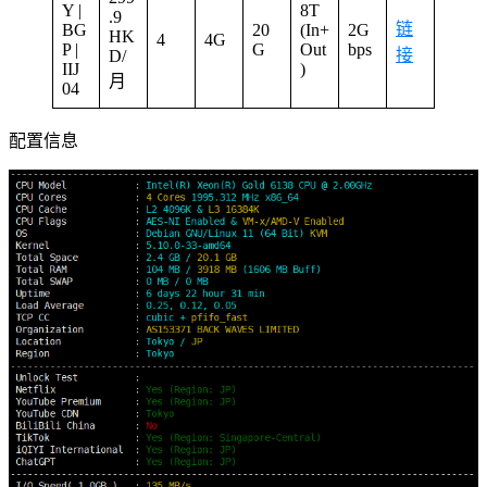
Y |
8T
.9
链
BG
20
(In+
2G
HK
4
4G
P |
G
Out
bps
接
D/
IIJ
)
月
04
配置信息