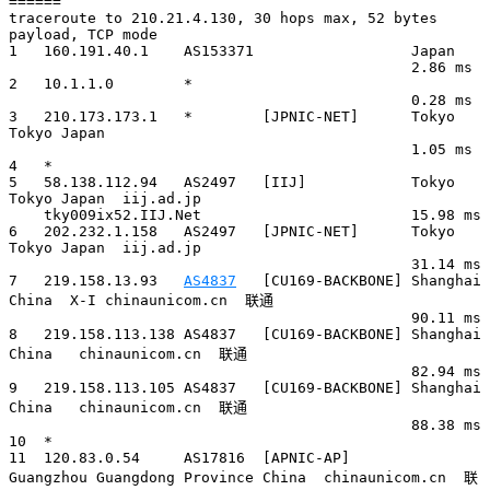
======

traceroute to 210.21.4.130, 30 hops max, 52 bytes 
payload, TCP mode

1   160.191.40.1    AS153371                  Japan          

                                              2.86 ms

2   10.1.1.0        *                                   

                                              0.28 ms

3   210.173.173.1   *        [JPNIC-NET]      Tokyo 
Tokyo Japan        

                                              1.05 ms

4   *

5   58.138.112.94   AS2497   [IIJ]            Tokyo 
Tokyo Japan  iij.ad.jp 

    tky009ix52.IIJ.Net                        15.98 ms

6   202.232.1.158   AS2497   [JPNIC-NET]      Tokyo 
Tokyo Japan  iij.ad.jp 

                                              31.14 ms

7   219.158.13.93   
AS4837
   [CU169-BACKBONE] Shanghai 
China  X-I chinaunicom.cn  联通

                                              90.11 ms

8   219.158.113.138 AS4837   [CU169-BACKBONE] Shanghai 
China   chinaunicom.cn  联通

                                              82.94 ms

9   219.158.113.105 AS4837   [CU169-BACKBONE] Shanghai 
China   chinaunicom.cn  联通

                                              88.38 ms

10  *

11  120.83.0.54     AS17816  [APNIC-AP]       
Guangzhou Guangdong Province China  chinaunicom.cn  联