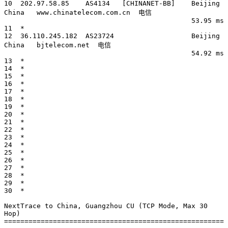
10  202.97.58.85    AS4134   [CHINANET-BB]    Beijing 
China   www.chinatelecom.com.cn  电信

                                              53.95 ms

11  *

12  36.110.245.182  AS23724                   Beijing 
China   bjtelecom.net  电信

                                              54.92 ms

13  *

14  *

15  *

16  *

17  *

18  *

19  *

20  *

21  *

22  *

23  *

24  *

25  *

26  *

27  *

28  *

29  *

30  *

NextTrace to China, Guangzhou CU (TCP Mode, Max 30 
Hop)

======================================================