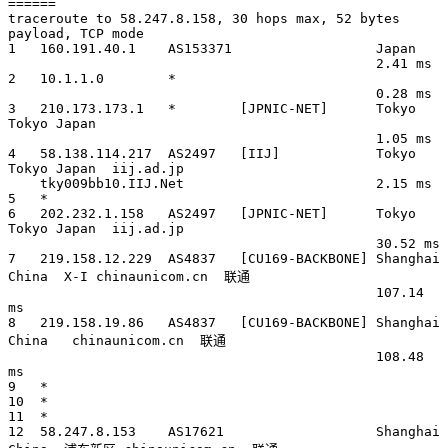
======

traceroute to 58.247.8.158, 30 hops max, 52 bytes 
payload, TCP mode

1   160.191.40.1    AS153371                  Japan          

                                              2.41 ms

2   10.1.1.0        *                                   

                                              0.28 ms

3   210.173.173.1   *        [JPNIC-NET]      Tokyo 
Tokyo Japan        

                                              1.05 ms

4   58.138.114.217  AS2497   [IIJ]            Tokyo 
Tokyo Japan  iij.ad.jp 

    tky009bb10.IIJ.Net                        2.15 ms

5   *

6   202.232.1.158   AS2497   [JPNIC-NET]      Tokyo 
Tokyo Japan  iij.ad.jp 

                                              30.52 ms

7   219.158.12.229  AS4837   [CU169-BACKBONE] Shanghai 
China  X-I chinaunicom.cn  联通

                                              107.14 
ms

8   219.158.19.86   AS4837   [CU169-BACKBONE] Shanghai 
China   chinaunicom.cn  联通

                                              108.48 
ms

9   *

10  *

11  *

12  58.247.8.153    AS17621                   Shanghai 