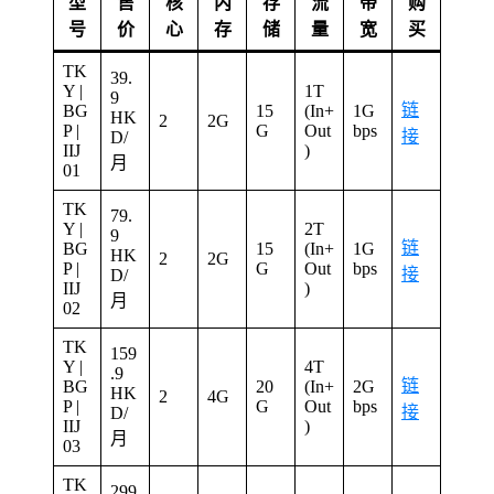
型
售
核
内
存
流
带
购
号
价
心
存
储
量
宽
买
TK
39.
Y |
1T
9
链
BG
15
(In+
1G
HK
2
2G
P |
G
Out
bps
接
D/
IIJ
)
月
01
TK
79.
Y |
2T
9
链
BG
15
(In+
1G
HK
2
2G
P |
G
Out
bps
接
D/
IIJ
)
月
02
TK
159
Y |
4T
.9
链
BG
20
(In+
2G
HK
2
4G
P |
G
Out
bps
接
D/
IIJ
)
月
03
TK
299