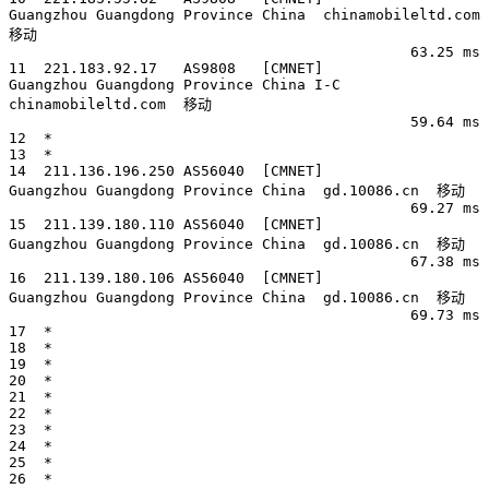
Guangzhou Guangdong Province China  chinamobileltd.com  
移动

                                              63.25 ms

11  221.183.92.17   AS9808   [CMNET]          
Guangzhou Guangdong Province China I-C 
chinamobileltd.com  移动

                                              59.64 ms

12  *

13  *

14  211.136.196.250 AS56040  [CMNET]          
Guangzhou Guangdong Province China  gd.10086.cn  移动

                                              69.27 ms

15  211.139.180.110 AS56040  [CMNET]          
Guangzhou Guangdong Province China  gd.10086.cn  移动

                                              67.38 ms

16  211.139.180.106 AS56040  [CMNET]          
Guangzhou Guangdong Province China  gd.10086.cn  移动

                                              69.73 ms

17  *

18  *

19  *

20  *

21  *

22  *

23  *

24  *

25  *

26  *
