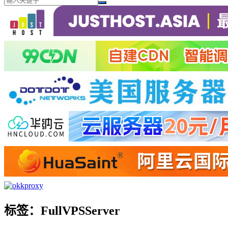
标签：FullVPSServer