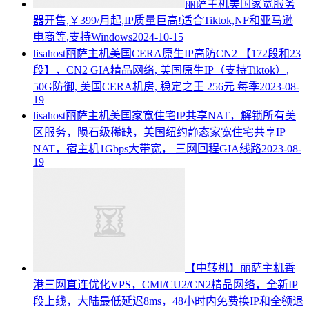
丽萨主机美国家宽服务
器开售,￥399/月起,IP质量巨高!适合Tiktok,NF和亚马逊
电商等,支持Windows
2024-10-15
lisahost丽萨主机美国CERA原生IP高防CN2 【172段和23
段】，CN2 GIA精品网络, 美国原生IP（支持Tiktok）,
50G防御, 美国CERA机房, 稳定之王 256元 每季
2023-08-
19
lisahost丽萨主机美国家宽住宅IP共享NAT，解锁所有美
区服务，陨石级稀缺，美国纽约静态家宽住宅共享IP
NAT，宿主机1Gbps大带宽， 三网回程GIA线路
2023-08-
19
【中转机】丽萨主机香
港三网直连优化VPS，CMI/CU2/CN2精品网络，全新IP
段上线，大陆最低延迟8ms，48小时内免费换IP和全额退