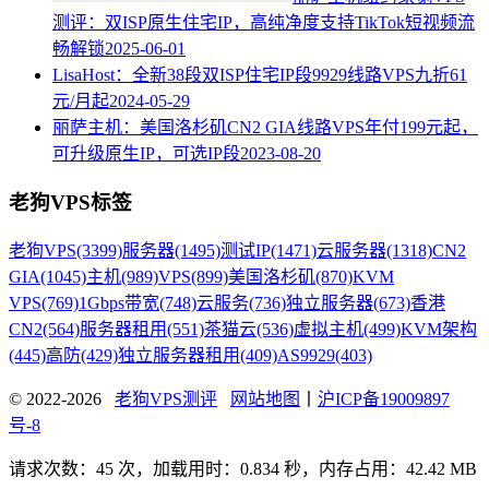
测评：双ISP原生住宅IP，高纯净度支持TikTok短视频流
畅解锁
2025-06-01
LisaHost：全新38段双ISP住宅IP段9929线路VPS九折61
元/月起
2024-05-29
丽萨主机：美国洛杉矶CN2 GIA线路VPS年付199元起，
可升级原生IP，可选IP段
2023-08-20
老狗VPS标签
老狗VPS
(3399)
服务器
(1495)
测试IP
(1471)
云服务器
(1318)
CN2
GIA
(1045)
主机
(989)
VPS
(899)
美国洛杉矶
(870)
KVM
VPS
(769)
1Gbps带宽
(748)
云服务
(736)
独立服务器
(673)
香港
CN2
(564)
服务器租用
(551)
茶猫云
(536)
虚拟主机
(499)
KVM架构
(445)
高防
(429)
独立服务器租用
(409)
AS9929
(403)
© 2022-2026
老狗VPS测评
网站地图
丨
沪ICP备19009897
号-8
请求次数：45 次，加载用时：0.834 秒，内存占用：42.42 MB