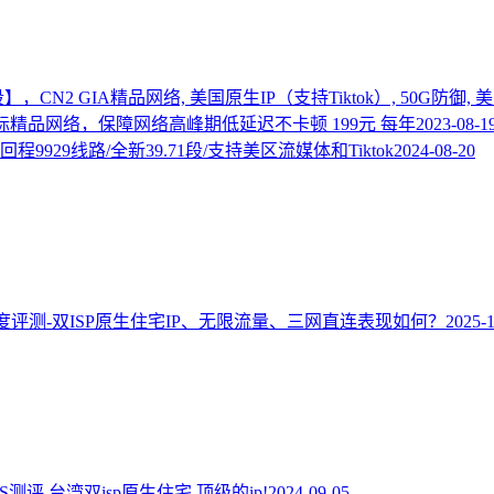
段】，CN2 GIA精品网络, 美国原生IP（支持Tiktok）, 50G防御,
)，国际精品网络，保障网络高峰期低延迟不卡顿 199元 每年
2023-08-1
回程9929线路/全新39.71段/支持美区流媒体和Tiktok
2024-08-20
度评测-双ISP原生住宅IP、无限流量、三网直连表现如何？
2025-
p VPS测评,台湾双isp原生住宅,顶级的ip!
2024-09-05