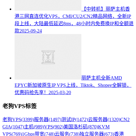
【中转机】丽萨主机香
港三网直连优化VPS，CMI/CU2/CN2精品网络，全新IP
段上线，大陆最低延迟8ms，48小时内免费换IP和全额退
款
2025-09-24
丽萨主机全新AMD
EPYC新加坡原生IP VPS上线，Tiktok、Shopee全解锁，
优惠码抢先享！
2025-03-20
老狗VPS标签
老狗VPS
(3399)
服务器
(1497)
测试IP
(1472)
云服务器
(1320)
CN2
GIA
(1047)
主机
(989)
VPS
(902)
美国洛杉矶
(870)
KVM
VPS
(769)
1Gbps带宽
(748)
云服务
(738)
独立服务器
(673)
香港