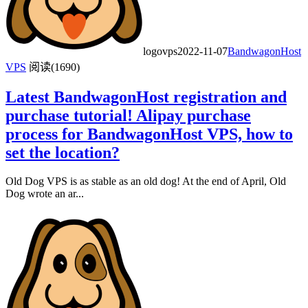
logovps
2022-11-07
BandwagonHost
VPS
阅读(1690)
Latest BandwagonHost registration and
purchase tutorial! Alipay purchase
process for BandwagonHost VPS, how to
set the location?
Old Dog VPS is as stable as an old dog! At the end of April, Old
Dog wrote an ar...