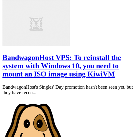
BandwagonHost VPS: To reinstall the
system with Windows 10, you need to
mount an ISO image using KiwiVM
BandwagonHost's Singles' Day promotion hasn't been seen yet, but
they have recen...