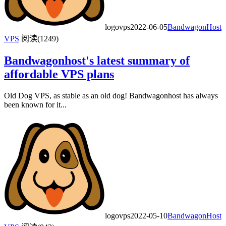
logovps
2022-06-05
BandwagonHost
VPS
阅读(1249)
Bandwagonhost's latest summary of
affordable VPS plans
Old Dog VPS, as stable as an old dog! Bandwagonhost has always
been known for it...
logovps
2022-05-10
BandwagonHost