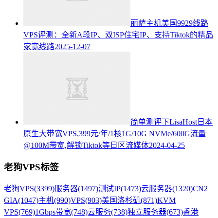
丽萨主机美国9929线路
VPS评测：全新A段IP、双ISP住宅IP、支持Tiktok的精品
家宽线路
2025-12-07
简单测评下LisaHost日本
原生大带宽VPS,399元/年/1核1G/10G NVMe/600G流量
@100M带宽,解锁Tiktok等日区流媒体
2024-04-25
老狗VPS标签
老狗VPS
(3399)
服务器
(1497)
测试IP
(1473)
云服务器
(1320)
CN2
GIA
(1047)
主机
(990)
VPS
(903)
美国洛杉矶
(871)
KVM
VPS
(769)
1Gbps带宽
(748)
云服务
(738)
独立服务器
(673)
香港