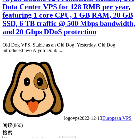
Data Center VPS for 128 RMB per year,
featuring 1 core CPU, 1 GB RAM, 20 GB
SSD, 6 TB traffic @ 500 Mbps bandwidth,
and 20 Gbps DDoS protection
Old Dog VPS, Stable as an Old Dog! Yesterday, Old Dog
introduced two Aiyun Doubl...
logovps
2022-12-13
European VPS
阅读(866)
搜索