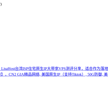
)
么样？LisaHost台湾ISP住宅原生IP大带宽VPS测评分享，适合
段】，CN2 GIA精品网络, 美国原生IP（支持Tiktok）, 50G防御,