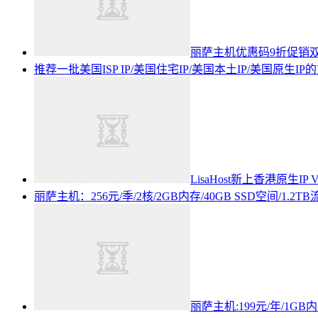
丽萨主机优惠码9折促销双IS
推荐一批美国ISP IP/美国住宅IP/美国本土IP/美国原生
LisaHost新上香港原生I
丽萨主机：256元/季/2核/2GB内存/40GB SSD空间/1.2TB流
丽萨主机:199元/年/1GB内