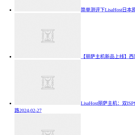
简单测评下LisaHost日本原
【丽萨主机新品上线】西雅
LisaHost丽萨主机：双I
路
2024-02-27