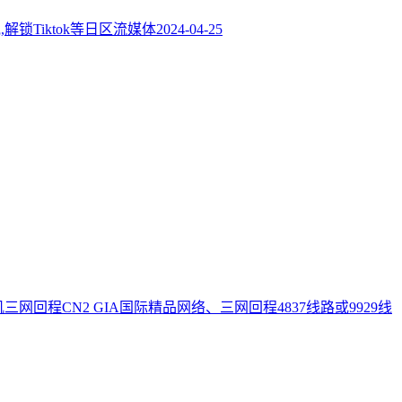
宽,解锁Tiktok等日区流媒体
2024-04-25
国洛杉矶三网回程CN2 GIA国际精品网络、三网回程4837线路或9929线