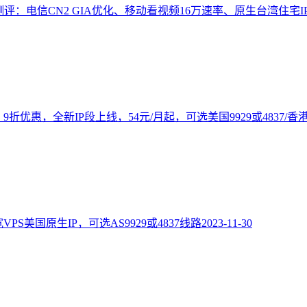
段测评：电信CN2 GIA优化、移动看视频16万速率、原生台湾住宅
 9折优惠，全新IP段上线，54元/月起，可选美国9929或4837/香港
宽VPS美国原生IP，可选AS9929或4837线路
2023-11-30