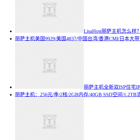
LisaHost丽萨主机怎么样
丽萨主机美国9929/美国4837/中国台湾/香港CMI/日本大带宽原
丽萨主机全新双ISP住宅I
丽萨主机：256元/季/2核/2GB内存/40GB SSD空间/1.2TB流