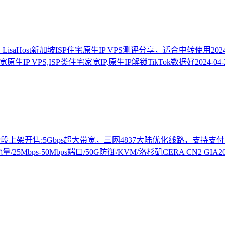
？LisaHost新加坡ISP住宅原生IP VPS测评分享，适合中转使用
202
生IP VPS,ISP类住宅家宽IP,原生IP解锁TikTok数据好
2024-04-
P段上架开售:5Gbps超大带宽，三网4837大陆优化线路，支持支
量/25Mbps-50Mbps端口/50G防御/KVM/洛杉矶CERA CN2 GIA
2