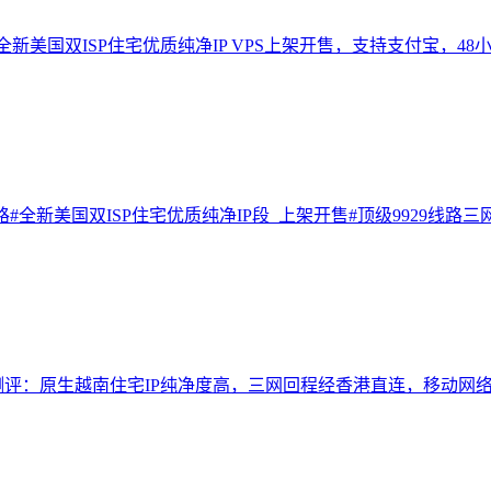
29线路全新美国双ISP住宅优质纯净IP VPS上架开售，支持支付宝，4
929线路#全新美国双ISP住宅优质纯净IP段 上架开售#顶级9929
S测评：原生越南住宅IP纯净度高，三网回程经香港直连，移动网络T