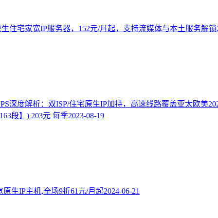
原生住宅家宽IP服务器，152元/月起，支持流媒体与本土服务解锁
地区VPS深度解析：双ISP/住宅原生IP加持，高速线路覆盖亚太欧美
20
63段】) 203元 每季
2023-08-19
家宽原生IP主机,全场9折61元/月起
2024-06-21