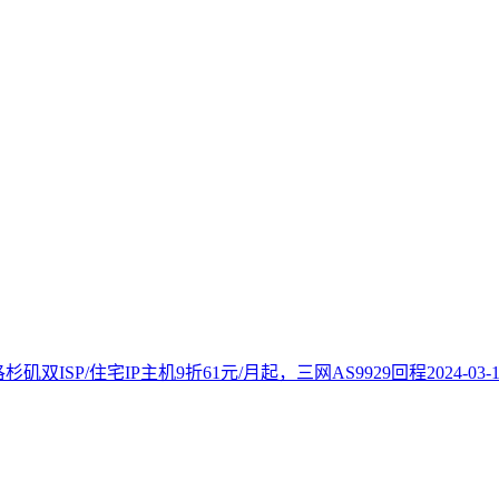
洛杉矶双ISP/住宅IP主机9折61元/月起，三网AS9929回程
2024-03-