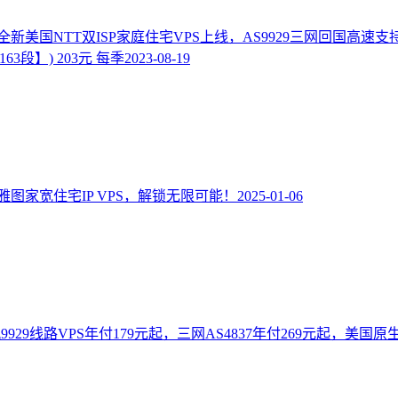
新美国NTT双ISP家庭住宅VPS上线，AS9929三网回国高速支持T
63段】) 203元 每季
2023-08-19
图家宽住宅IP VPS，解锁无限可能！
2025-01-06
杉矶9929线路VPS年付179元起，三网AS4837年付269元起，美国