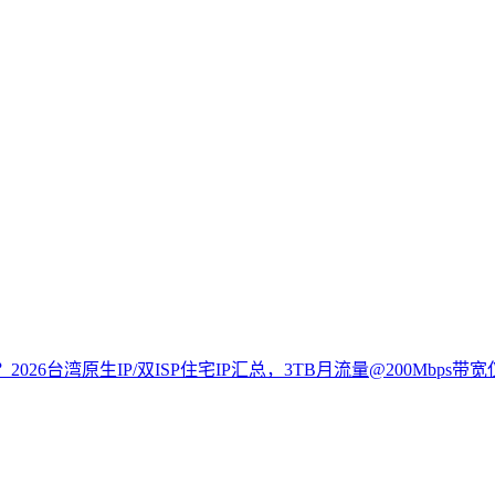
026台湾原生IP/双ISP住宅IP汇总，3TB月流量@200Mbps带宽