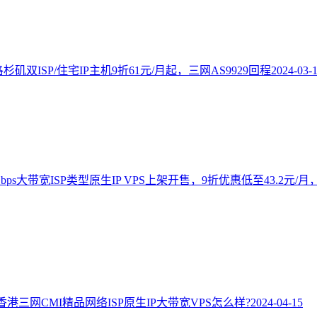
洛杉矶双ISP/住宅IP主机9折61元/月起，三网AS9929回程
2024-03-
湾Gbps大带宽ISP类型原生IP VPS上架开售，9折优惠低至43
港三网CMI精品网络ISP原生IP大带宽VPS怎么样?
2024-04-15