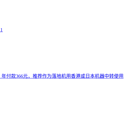
11
.2元/月，年付款366元，推荐作为落地机用香港或日本机器中转使用