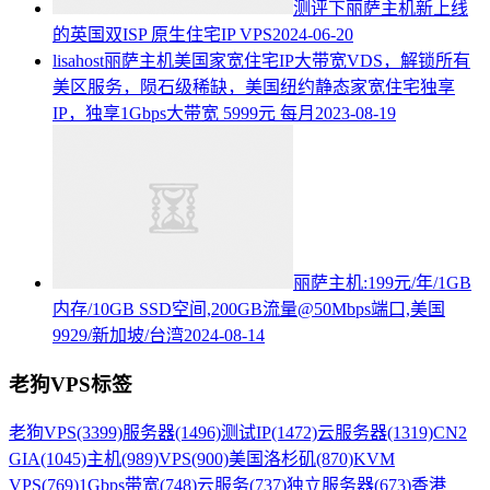
测评下丽萨主机新上线
的英国双ISP 原生住宅IP VPS
2024-06-20
lisahost丽萨主机美国家宽住宅IP大带宽VDS，解锁所有
美区服务，陨石级稀缺，美国纽约静态家宽住宅独享
IP，独享1Gbps大带宽 5999元 每月
2023-08-19
丽萨主机:199元/年/1GB
内存/10GB SSD空间,200GB流量@50Mbps端口,美国
9929/新加坡/台湾
2024-08-14
老狗VPS标签
老狗VPS
(3399)
服务器
(1496)
测试IP
(1472)
云服务器
(1319)
CN2
GIA
(1045)
主机
(989)
VPS
(900)
美国洛杉矶
(870)
KVM
VPS
(769)
1Gbps带宽
(748)
云服务
(737)
独立服务器
(673)
香港