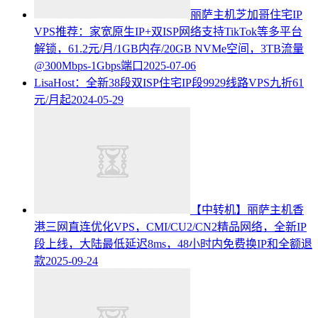
丽萨主机芝加哥住宅IP
VPS推荐：家宽原生IP+双ISP网络支持TikTok等多平台
解锁，61.2元/月/1GB内存/20GB NVMe空间，3TB流量
@300Mbps-1Gbps端口
2025-07-06
LisaHost：全新38段双ISP住宅IP段9929线路VPS九折61
元/月起
2024-05-29
【中转机】丽萨主机香
港三网直连优化VPS，CMI/CU2/CN2精品网络，全新IP
段上线，大陆最低延迟8ms，48小时内免费换IP和全额退
款
2025-09-24