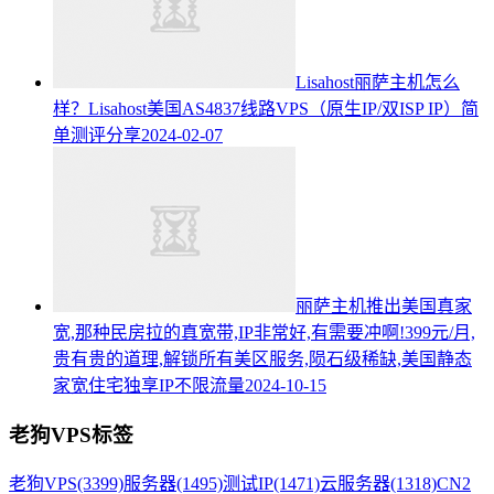
Lisahost丽萨主机怎么
样？Lisahost美国AS4837线路VPS（原生IP/双ISP IP）简
单测评分享
2024-02-07
丽萨主机推出美国真家
宽,那种民房拉的真宽带,IP非常好,有需要冲啊!399元/月,
贵有贵的道理,解锁所有美区服务,陨石级稀缺,美国静态
家宽住宅独享IP不限流量
2024-10-15
老狗VPS标签
老狗VPS
(3399)
服务器
(1495)
测试IP
(1471)
云服务器
(1318)
CN2