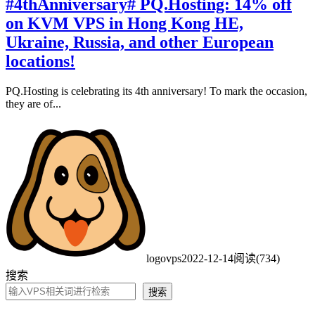
#4thAnniversary# PQ.Hosting: 14% off
on KVM VPS in Hong Kong HE,
Ukraine, Russia, and other European
locations!
PQ.Hosting is celebrating its 4th anniversary! To mark the occasion,
they are of...
logovps
2022-12-14
阅读(734)
搜索
搜索