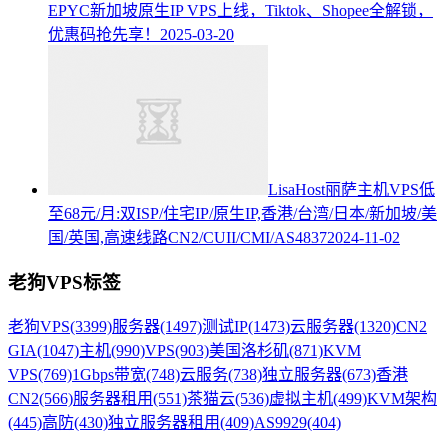
EPYC新加坡原生IP VPS上线，Tiktok、Shopee全解锁，
优惠码抢先享！
2025-03-20
LisaHost丽萨主机VPS低
至68元/月:双ISP/住宅IP/原生IP,香港/台湾/日本/新加坡/美
国/英国,高速线路CN2/CUII/CMI/AS4837
2024-11-02
老狗VPS标签
老狗VPS
(3399)
服务器
(1497)
测试IP
(1473)
云服务器
(1320)
CN2
GIA
(1047)
主机
(990)
VPS
(903)
美国洛杉矶
(871)
KVM
VPS
(769)
1Gbps带宽
(748)
云服务
(738)
独立服务器
(673)
香港
CN2
(566)
服务器租用
(551)
茶猫云
(536)
虚拟主机
(499)
KVM架构
(445)
高防
(430)
独立服务器租用
(409)
AS9929
(404)