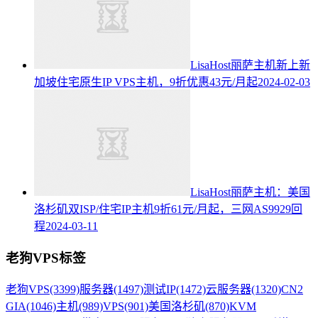
LisaHost丽萨主机新上新
加坡住宅原生IP VPS主机，9折优惠43元/月起
2024-02-03
LisaHost丽萨主机：美国
洛杉矶双ISP/住宅IP主机9折61元/月起，三网AS9929回
程
2024-03-11
老狗VPS标签
老狗VPS
(3399)
服务器
(1497)
测试IP
(1472)
云服务器
(1320)
CN2
GIA
(1046)
主机
(989)
VPS
(901)
美国洛杉矶
(870)
KVM