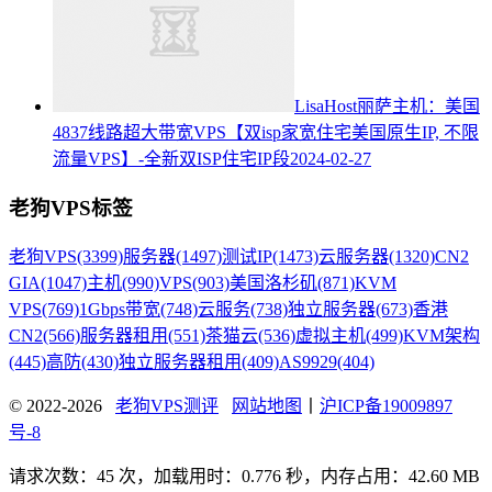
LisaHost丽萨主机：美国
4837线路超大带宽VPS【双isp家宽住宅美国原生IP, 不限
流量VPS】-全新双ISP住宅IP段
2024-02-27
老狗VPS标签
老狗VPS
(3399)
服务器
(1497)
测试IP
(1473)
云服务器
(1320)
CN2
GIA
(1047)
主机
(990)
VPS
(903)
美国洛杉矶
(871)
KVM
VPS
(769)
1Gbps带宽
(748)
云服务
(738)
独立服务器
(673)
香港
CN2
(566)
服务器租用
(551)
茶猫云
(536)
虚拟主机
(499)
KVM架构
(445)
高防
(430)
独立服务器租用
(409)
AS9929
(404)
© 2022-2026
老狗VPS测评
网站地图
丨
沪ICP备19009897
号-8
请求次数：45 次，加载用时：0.776 秒，内存占用：42.60 MB