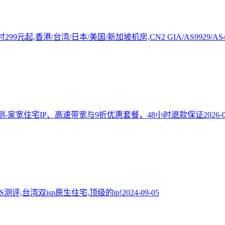
年付299元起,香港/台湾/日本/美国/新加坡机房,CN2 GIA/AS9929/AS
测-家宽住宅IP、高速带宽与9折优惠套餐，48小时退款保证
2026-
p VPS测评,台湾双isp原生住宅,顶级的ip!
2024-09-05