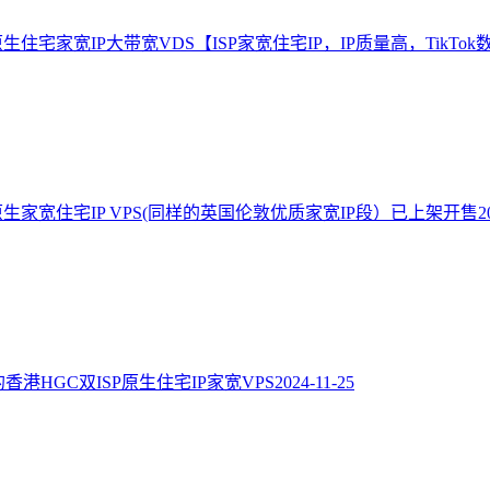
住宅家宽IP大带宽VDS【ISP家宽住宅IP，IP质量高，TikTok
生家宽住宅IP VPS(同样的英国伦敦优质家宽IP段）已上架开售
2
的香港HGC双ISP原生住宅IP家宽VPS
2024-11-25