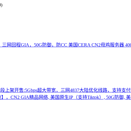
)
，三网回程GIA，50G防御，防CC 美国CERA CN2母鸡服务器 40
P段上架开售:5Gbps超大带宽，三网4837大陆优化线路，支持支
段】，CN2 GIA精品网络, 美国原生IP（支持Tiktok）, 50G防御,