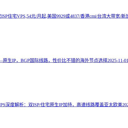
P住宅VPS,54元/月起,美国9929或4837/香港cmi/台湾大带宽/
—原生IP，BGP国际线路，性价比不错的海外节点选择
2025-11-0
地区VPS深度解析：双ISP/住宅原生IP加持，高速线路覆盖亚太欧美
20