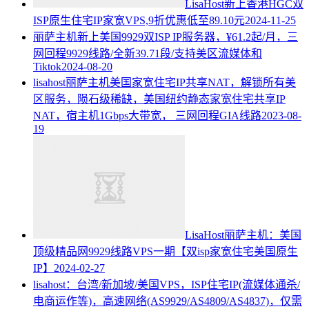
LisaHost新上香港HGC双
ISP原生住宅IP家宽VPS,9折优惠低至89.10元
2024-11-25
丽萨主机新上美国9929双ISP IP服务器，¥61.2起/月，三
网回程9929线路/全新39.71段/支持美区流媒体和
Tiktok
2024-08-20
lisahost丽萨主机美国家宽住宅IP共享NAT，解锁所有美
区服务，陨石级稀缺，美国纽约静态家宽住宅共享IP
NAT，宿主机1Gbps大带宽， 三网回程GIA线路
2023-08-
19
LisaHost丽萨主机：美国
顶级精品网9929线路VPS一期【双isp家宽住宅美国原生
IP】
2024-02-27
lisahost：台湾/新加坡/美国VPS，ISP住宅IP(流媒体通杀/
电商运作等)，高速网络(AS9929/AS4809/AS4837)，仅需