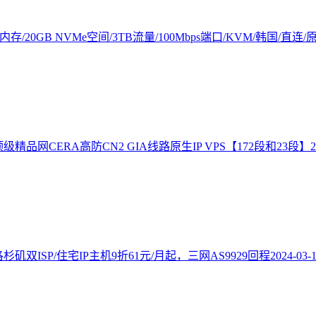
内存/20GB NVMe空间/3TB流量/100Mbps端口/KVM/韩国/直连/原
顶级精品网CERA高防CN2 GIA线路原生IP VPS【172段和23段】
2
洛杉矶双ISP/住宅IP主机9折61元/月起，三网AS9929回程
2024-03-