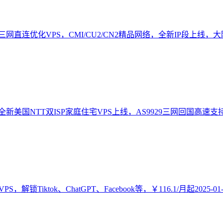
直连优化VPS，CMI/CU2/CN2精品网络，全新IP段上线，大
新美国NTT双ISP家庭住宅VPS上线，AS9929三网回国高速支持T
，解锁Tiktok、ChatGPT、Facebook等，￥116.1/月起
2025-01