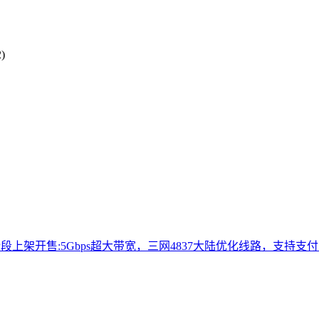
)
P段上架开售:5Gbps超大带宽，三网4837大陆优化线路，支持支