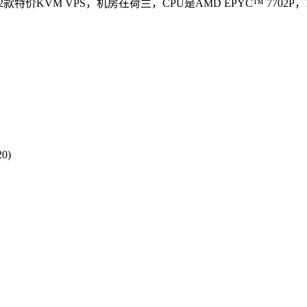
款特价KVM VPS，机房在荷兰，CPU是AMD EPYC™ 7702P，1Gb
0)