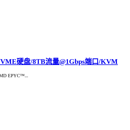
GB NVME硬盘/8TB流量@1Gbps端口/KVM
 EPYC™...