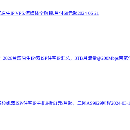
国家宽原生IP VPS,流媒体全解锁,月付68元起
2024-06-21
026台湾原生IP/双ISP住宅IP汇总，3TB月流量@200Mbps带宽
洛杉矶双ISP/住宅IP主机9折61元/月起，三网AS9929回程
2024-03-