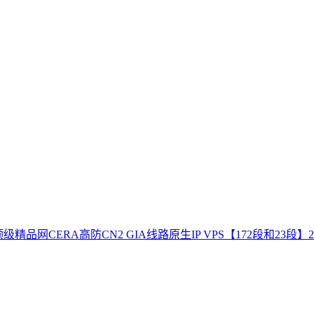
顶级精品网CERA高防CN2 GIA线路原生IP VPS【172段和23段】
2