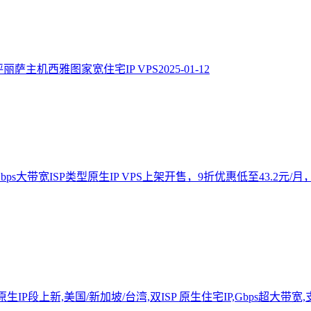
测评丽萨主机西雅图家宽住宅IP VPS
2025-01-12
湾Gbps大带宽ISP类型原生IP VPS上架开售，9折优惠低至43
P段上新,美国/新加坡/台湾,双ISP 原生住宅IP,Gbps超大带宽,支持Tikt