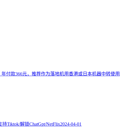
.2元/月，年付款366元，推荐作为落地机用香港或日本机器中转使用
ok/解锁ChatGpt/NetFlix
2024-04-01