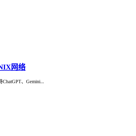
NIX网络
PT、Gemini...