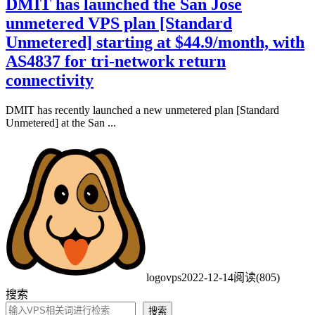
DMIT has launched the San Jose
unmetered VPS plan [Standard
Unmetered] starting at $44.9/month, with
AS4837 for tri-network return
connectivity
DMIT has recently launched a new unmetered plan [Standard
Unmetered] at the San ...
logovps
2022-12-14
阅读(805)
搜索
搜索