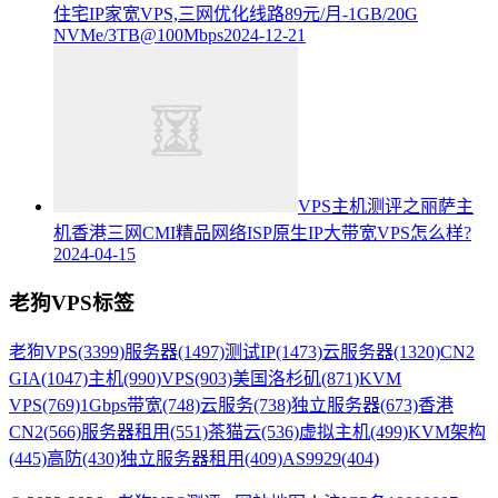
住宅IP家宽VPS,三网优化线路89元/月-1GB/20G
NVMe/3TB@100Mbps
2024-12-21
VPS主机测评之丽萨主
机香港三网CMI精品网络ISP原生IP大带宽VPS怎么样?
2024-04-15
老狗VPS标签
老狗VPS
(3399)
服务器
(1497)
测试IP
(1473)
云服务器
(1320)
CN2
GIA
(1047)
主机
(990)
VPS
(903)
美国洛杉矶
(871)
KVM
VPS
(769)
1Gbps带宽
(748)
云服务
(738)
独立服务器
(673)
香港
CN2
(566)
服务器租用
(551)
茶猫云
(536)
虚拟主机
(499)
KVM架构
(445)
高防
(430)
独立服务器租用
(409)
AS9929
(404)