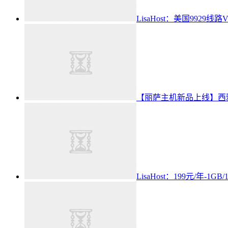
LisaHost：美国9929线
【丽萨主机新品上线】西雅
LisaHost：199元/年-1