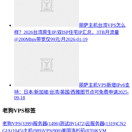
丽萨主机台湾VPS怎么
样？2026台湾原生IP/双ISP住宅IP汇总，3TB月流量
@200Mbps带宽仅99元/月
2026-01-19
丽萨主机VPS新增IPv6支
持：日本/新加坡/台湾/英国/西雅图节点可免费申请
2025-
09-18
老狗VPS标签
老狗VPS
(3399)
服务器
(1496)
测试IP
(1472)
云服务器
(1319)
CN2
GIA
(1045)
主机
(989)
VPS
(900)
美国洛杉矶
(870)
KVM